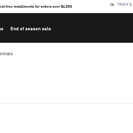
TRACK &
rest-free installments for orders over $4,000
ns
End of season sale
entials