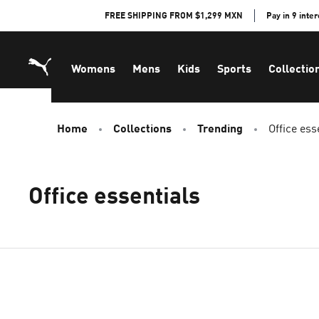
Skip
FREE SHIPPING FROM $1,299 MXN
Pay in 9 inte
to
Content
Womens
Mens
Kids
Sports
Collectio
Home
Collections
Trending
Office ess
Office essentials