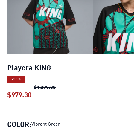
Playera KING
-30%
Playera KING
precio original $1,399
$1,399.00
$979.30
Playera KING
precio actual $979.30
COLOR:
Vibrant Green