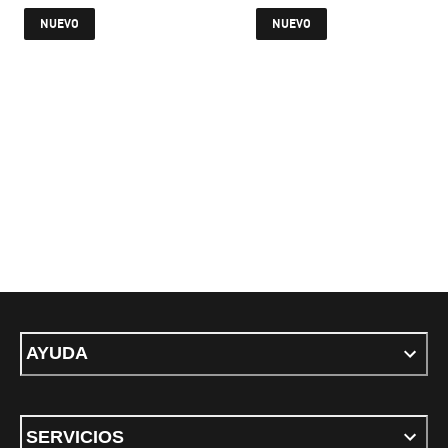
precio actual $2,899.00
precio actual 
NUEVO
NUEVO
AYUDA
SERVICIOS