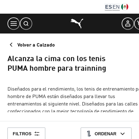
Skip
ES
EN
to
Content
Volver a Calzado
Alcanza la cima con los tenis
PUMA hombre para trainning
Diseñados para el rendimiento, los tenis de entrenamiento p
hombre de PUMA están diseñados para llevar tus
entrenamientos al siguiente nivel. Diseñados para las calles
confeccionados con la mejor tecnología de rendimiento de
PUMA, nuestros elegantes zapatos de entrenamiento se pue
usar con todo, desde pantalones deportivos hasta pantalone
cortos de gimnasia clásicos y joggers. Los materiales livian
FILTROS
ORDENAR