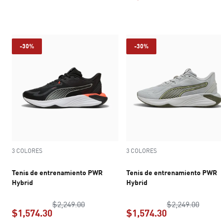
precio actual $949.50
precio actual 
-30%
-30%
3 COLORES
3 COLORES
Tenis de entrenamiento PWR
Tenis de entrenamiento PWR
Hybrid
Hybrid
precio original $2,249.00
precio
$2,249.00
$2,249.00
$1,574.30
$1,574.30