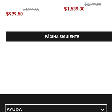
precio
$2,199.00
$1,539.30
precio original $1,999.00
$1,999.00
$999.50
precio actual 
precio actual $999.50
PÁGINA SIGUIENTE
AYUDA