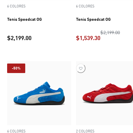
6 COLORES
6 COLORES
Tenis Speedcat OG
Tenis Speedcat OG
precio
$2,199.00
$2,199.00
$1,539.30
precio actual $2,199.00
precio actual 
-50%
6 COLORES
2 COLORES