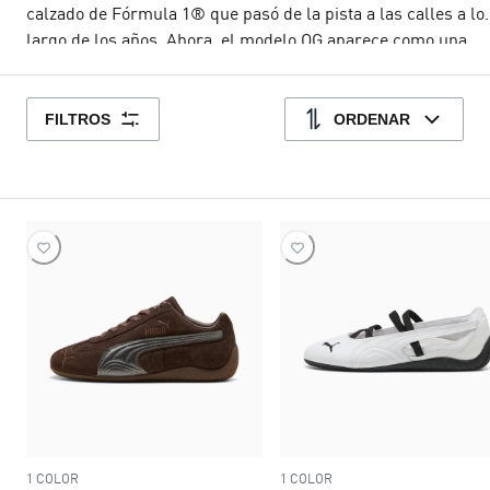
calzado de Fórmula 1® que pasó de la pista a las calles a lo
largo de los años. Ahora, el modelo OG aparece como una
inspiración de ese estilo clásico para escribir su propia histo
en el mundo de la moda urbana y volverse un must-have que
ti tampoco puede faltarte. Sé parte del legado Speedcat;
FILTROS
ORDENAR
elígelos para hombre o mujer, en colores como rojo, azul, ro
o negro y crea los mejores outfits para resaltar entre la
multitud. Antes de pagar tu carrito, explora las colecciones 
lifestyle y de tenis PUMA para hombre y mujer, en donde
podrás conseguir esa prenda, accesorio o par que tu armari
necesita para estar completo.
1 COLOR
1 COLOR