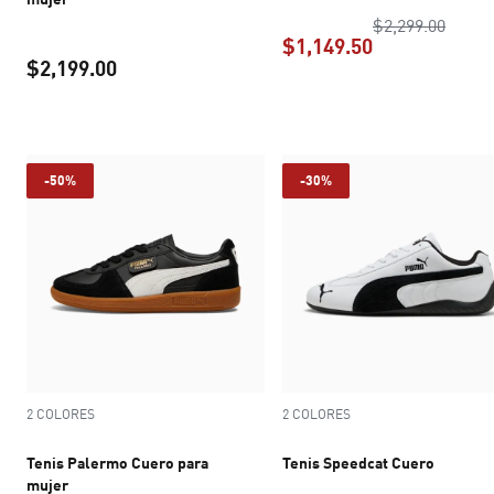
precio
$2,299.00
$1,149.50
$2,199.00
precio actual 
precio actual $2,199.00
-50%
-30%
2 COLORES
2 COLORES
Tenis Palermo Cuero para
Tenis Speedcat Cuero
mujer