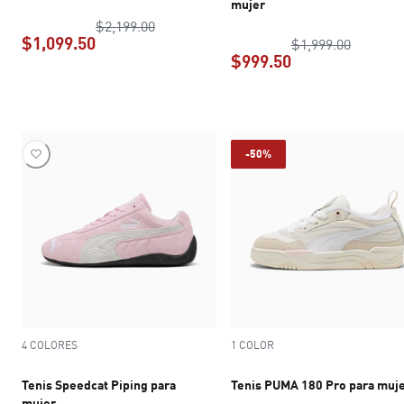
mujer
precio original $2,199.00
$2,199.00
$1,099.50
precio o
$1,999.00
$999.50
precio actual $1,099.50
precio actual $9
-50%
4 COLORES
1 COLOR
Tenis Speedcat Piping para
Tenis PUMA 180 Pro para muj
mujer