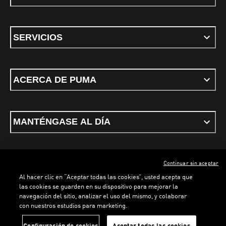
SERVICIOS
ACERCA DE PUMA
MANTÉNGASE AL DÍA
Continuar sin aceptar
ESPAÑOL
Al hacer clic en “Aceptar todas las cookies”, usted acepta que
las cookies se guarden en su dispositivo para mejorar la
navegación del sitio, analizar el uso del mismo, y colaborar
con nuestros estudios para marketing.
Términos y condiciones
Política de Privacidad
Configurador de cookies
Configuración de cookies
Aceptar todas las cookies