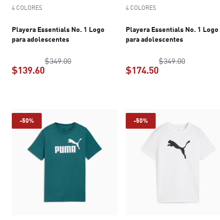
4 COLORES
4 COLORES
Playera Essentials No. 1 Logo
Playera Essentials No. 1 Logo
para adolescentes
para adolescentes
precio original $349.00
precio ori
$349.00
$349.00
$139.60
$174.50
precio actual $139.60
precio actual $1
-50%
-50%