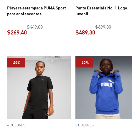
Playera estampada PUMA Sport
Pants Essentials No. 1 Logo
para adolescentes
juvenil
precio original $449.00
precio ori
$449.00
$699.00
$269.40
$489.30
precio actual $269.40
precio actual $4
-40%
-40%
4 COLORES
3 COLORES