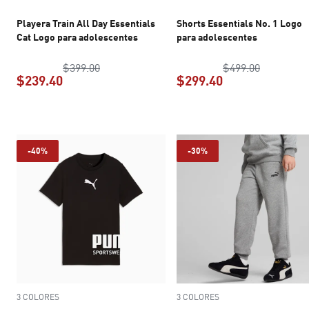
Playera Train All Day Essentials
Shorts Essentials No. 1 Logo
Cat Logo para adolescentes
para adolescentes
precio original $399.00
precio ori
$399.00
$499.00
$239.40
$299.40
precio actual $239.40
precio actual $2
-40%
-30%
3 COLORES
3 COLORES