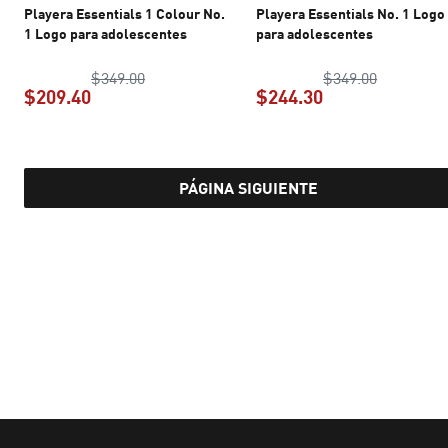
Playera Essentials 1 Colour No.
Playera Essentials No. 1 Logo
1 Logo para adolescentes
para adolescentes
precio original $349.00
precio ori
$349.00
$349.00
$209.40
$244.30
precio actual $209.40
precio actual $2
PÁGINA SIGUIENTE