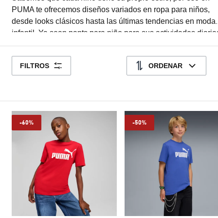
PUMA te ofrecemos diseños variados en ropa para niños,
desde looks clásicos hasta las últimas tendencias en moda
infantil. Ya sean pants para niño para sus actividades diaria
sudaderas, chamarras y playeras. Compra tu ropa para niño
línea de forma rápida, segura y con envíos a todo el país. Vi
FILTROS
ORDENAR
a tus hijos con calidad, estilo y comodidad al mejor precio.
-60%
-50%