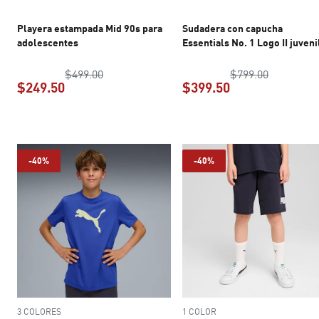
Playera estampada Mid 90s para
Sudadera con capucha
adolescentes
Essentials No. 1 Logo II juveni
precio original $499.00
precio ori
$499.00
$799.00
$249.50
$399.50
precio actual $249.50
precio actual $3
-40%
-40%
3 COLORES
1 COLOR