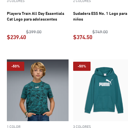
3 COLORES
2 COLORES
Playera Train All Day Essentials
Sudadera ESS No. 1 Logo para
Cat Logo para adolescentes
niños
precio original $399.00
precio ori
$399.00
$749.00
$239.40
$374.50
precio actual $239.40
precio actual $3
-50%
-50%
1 COLOR
3 COLORES