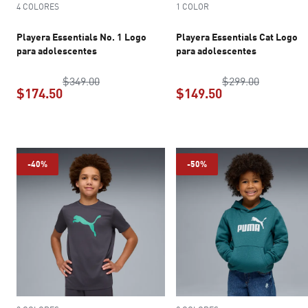
4 COLORES
1 COLOR
Playera Essentials No. 1 Logo
Playera Essentials Cat Logo
para adolescentes
para adolescentes
precio original $349.00
precio ori
$349.00
$299.00
$174.50
$149.50
precio actual $174.50
precio actual $1
-40%
-50%