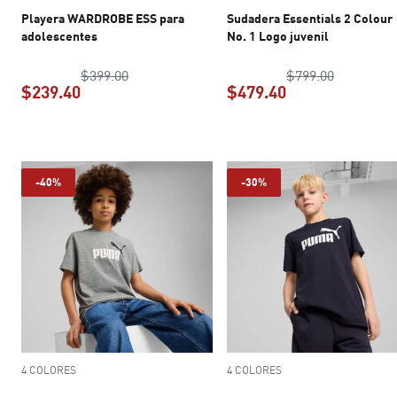
Playera WARDROBE ESS para
Sudadera Essentials 2 Colour
adolescentes
No. 1 Logo juvenil
precio original $399.00
precio ori
$399.00
$799.00
$239.40
$479.40
precio actual $239.40
precio actual $4
-40%
-30%
4 COLORES
4 COLORES