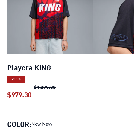
Playera KING
-30%
Playera KING
precio original $1,399
$1,399.00
$979.30
Playera KING
precio actual $979.30
COLOR:
New Navy