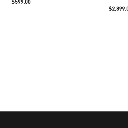
$599.00
$2,899.
precio actual $599.00