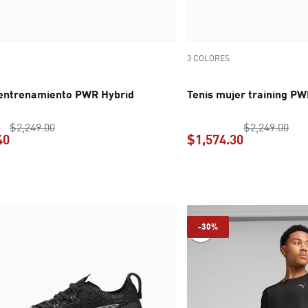
3 COLORES
 entrenamiento PWR Hybrid
Tenis mujer training 
precio original $2,249.00
prec
$2,249.00
$2,249.00
40
$1,574.30
precio actual $1,349.40
precio actua
-30%