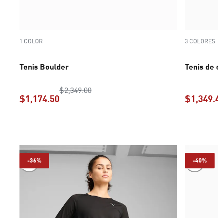
1 COLOR
3 COLORES
Tenis Boulder
Tenis de
precio original $2,349.00
$2,349.00
$1,174.50
$1,349.
precio actual $1,174.50
-36%
-40%