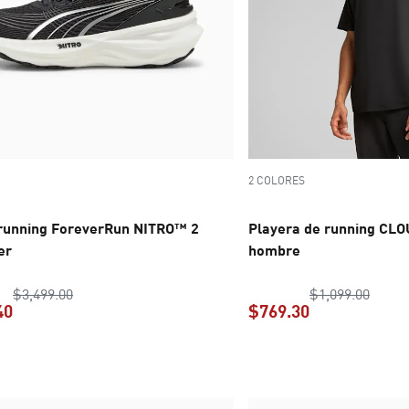
2 COLORES
 running ForeverRun NITRO™ 2
Playera de running CL
er
hombre
precio original $3,499.00
precio
$3,499.00
$1,099.00
40
$769.30
precio actual $2,099.40
precio actual 