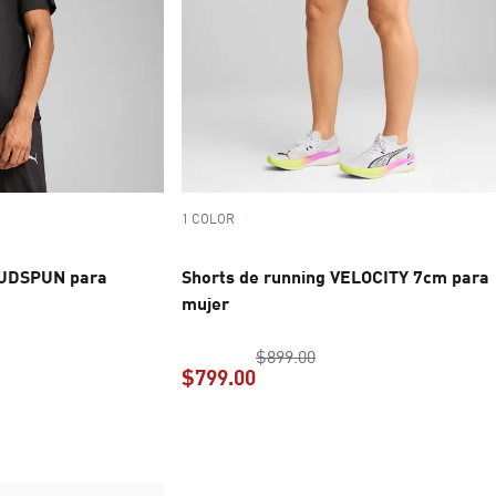
1 COLOR
OUDSPUN para
Shorts de running VELOCITY 7cm para
mujer
 original $1,099.00
precio original $899.00
$899.00
$799.00
$769.30
precio actual $799.00