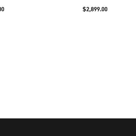
00
$2,899.00
precio actual $2,899.00
precio actua