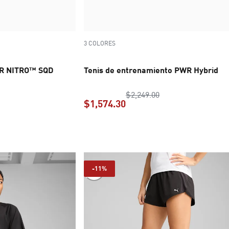
3 COLORES
PWR NITRO™ SQD
Tenis de entrenamiento PWR Hybrid
io original $2,249.00
precio original $2,
$2,249.00
$1,574.30
l $1,574.30
precio actual $1,574.30
-11%