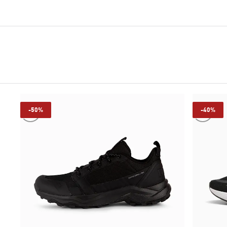
-50%
-40%