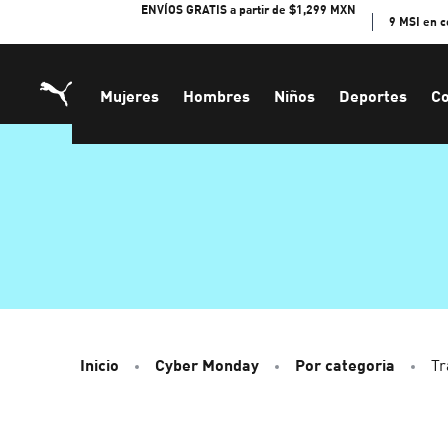
Skip
ENVÍOS GRATIS a partir de $1,299 MXN
9 MSI en 
to
Content
Mujeres
Hombres
Niños
Deportes
Co
Inicio
Cyber Monday
Por categoria
Tr