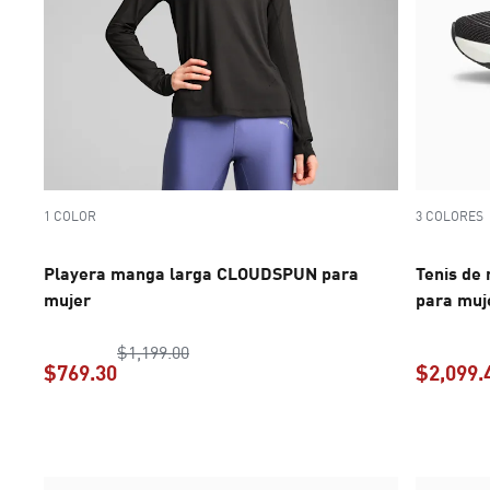
1 COLOR
3 COLORES
Playera manga larga CLOUDSPUN para
Tenis de
mujer
para muj
precio original $1,199.00
$1,199.00
$769.30
$2,099.
precio actual $769.30