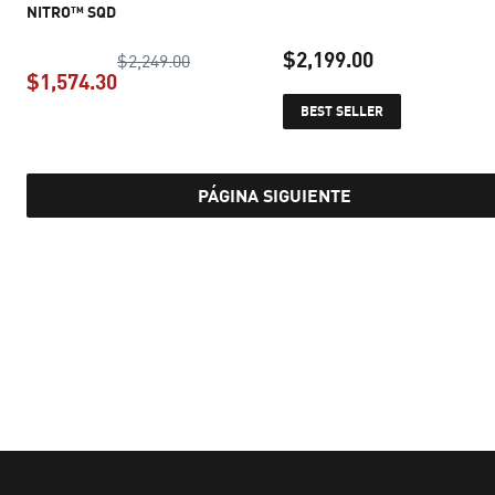
NITRO™ SQD
$2,199.00
precio original $2,249.00
$2,249.00
$1,574.30
precio actual 
BEST SELLER
precio actual $1,574.30
PÁGINA SIGUIENTE