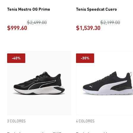
Tenis Mostro OG Prime
Tenis Speedcat Cuero
precio original $2,499.00
precio
$2,499.00
$2,199.00
$999.60
$1,539.30
precio actual $999.60
precio actual 
-40%
-30%
3 COLORES
4 COLORES