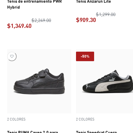
Tenis de entrenamiento PWR
Tenis Anzarun Lite
Hybrid
precio o
$1,299.00
$909.30
precio original $2,249.00
$2,249.00
$1,349.40
precio actual $9
precio actual $1,349.40
-50%
2 COLORES
2 COLORES
Tenis PUMA Caven 2.0 para
Tenis Speedcat Cuero