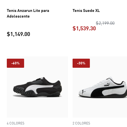
Tenis Anzarun Lite para
Tenis Suede XL
Adolescente
precio
$2,199.00
$1,539.30
$1,149.00
precio actual 
precio actual $1,149.00
-60%
-30%
4 COLORES
2 COLORES