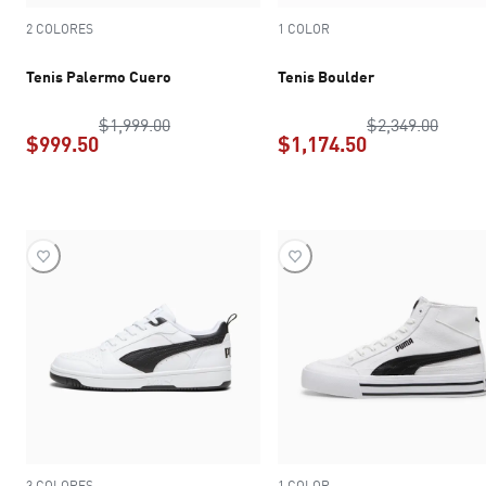
2 COLORES
1 COLOR
Tenis Palermo Cuero
Tenis Boulder
precio original $1,999.00
precio
$1,999.00
$2,349.00
$999.50
$1,174.50
precio actual $999.50
precio actual 
3 COLORES
1 COLOR