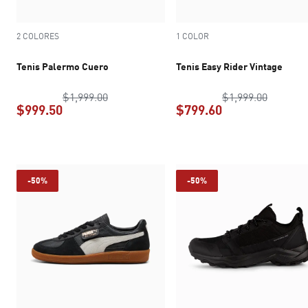
2 COLORES
1 COLOR
Tenis Palermo Cuero
Tenis Easy Rider Vintage
precio original $1,999.00
precio o
$1,999.00
$1,999.00
$999.50
$799.60
precio actual $999.50
precio actual $7
-50%
-50%