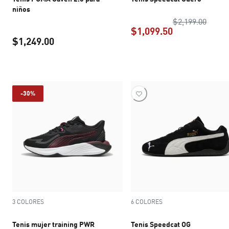
niños
precio
$2,199.00
$1,099.50
$1,249.00
precio actual 
precio actual $1,249.00
-30%
3 COLORES
6 COLORES
Tenis mujer training PWR
Tenis Speedcat OG