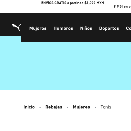
Skip
ENVÍOS GRATIS a partir de $1,299 MXN
9 MSI en 
to
Content
Mujeres
Hombres
Niños
Deportes
Co
Inicio
Rebajas
Mujeres
Tenis