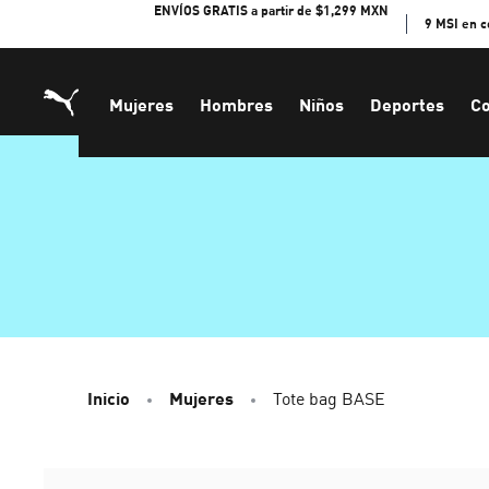
Skip
ENVÍOS GRATIS a partir de $1,299 MXN
9 MSI en 
to
Content
Mujeres
Hombres
Niños
Deportes
Co
Inicio
Mujeres
Tote bag BASE