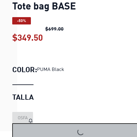
Tote bag BASE
-50%
Tote bag BASE
precio original $6
$699.00
$349.50
Tote bag BASE
precio actual
COLOR:
PUMA Black
TALLA
OSFA
LOADING...