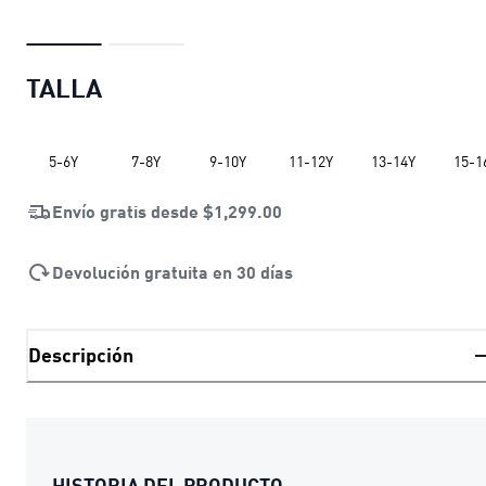
TALLA
5-6Y
7-8Y
9-10Y
11-12Y
13-14Y
15-1
Envío gratis desde
$1,299.00
Devolución gratuita en 30 días
Descripción
HISTORIA DEL PRODUCTO