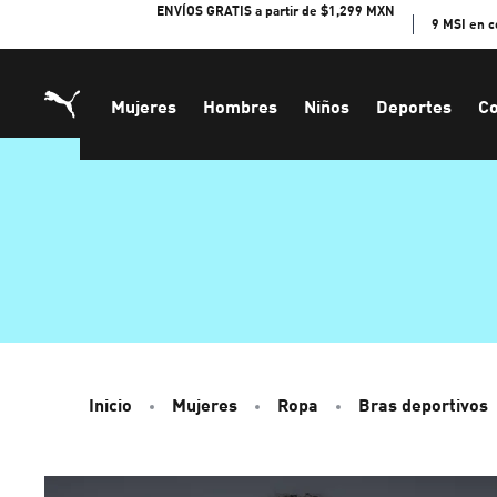
Skip
ENVÍOS GRATIS a partir de $1,299 MXN
9 MSI en 
to
Content
Mujeres
Hombres
Niños
Deportes
Co
Inicio
Mujeres
Ropa
Bras deportivos