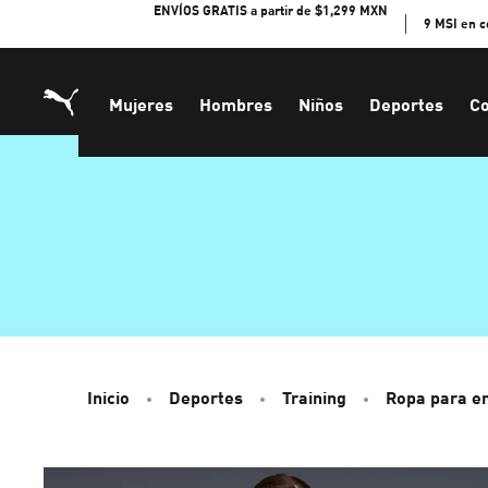
Skip
ENVÍOS GRATIS a partir de $1,299 MXN
9 MSI en 
to
Content
Mujeres
Hombres
Niños
Deportes
Co
Inicio
Deportes
Training
Ropa para e