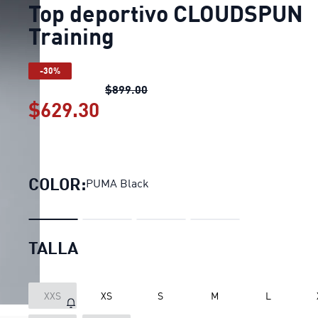
Top deportivo CLOUDSPUN
Training
-30%
Top deportivo CLOUDSPUN Train
$899.00
$629.30
Top deportivo CLOUDSPUN T
COLOR:
PUMA Black
TALLA
XXS
XS
S
M
L