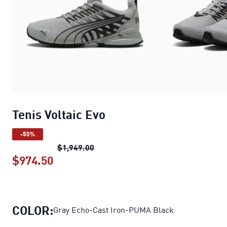
Tenis Voltaic Evo
-50%
Tenis Voltaic Evo
precio original $1,
$1,949.00
$974.50
Tenis Voltaic Evo
precio actual $974.5
COLOR:
Gray Echo-Cast Iron-PUMA Black