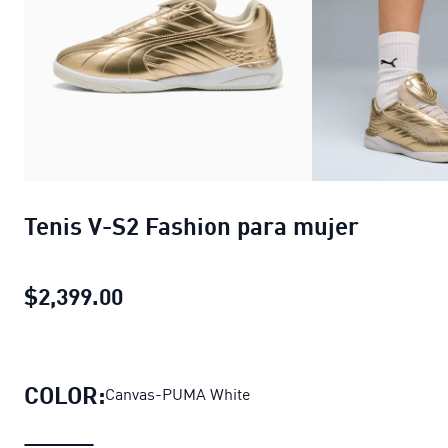
Tenis V-S2 Fashion para mujer
$2,399.00
Tenis V-S2 Fashion para mujer
prec
COLOR:
Canvas-PUMA White