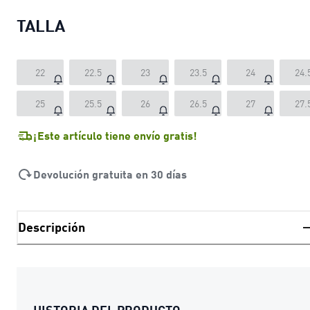
TALLA
22
22.5
23
23.5
24
24.
25
25.5
26
26.5
27
27.
¡Este artículo tiene envío gratis!
Devolución gratuita en 30 días
Descripción
HISTORIA DEL PRODUCTO