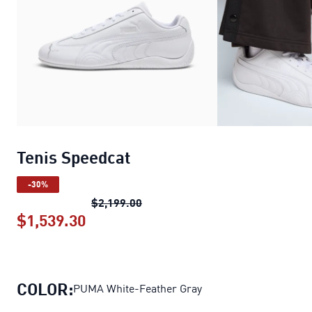
Tenis Speedcat
-30%
Tenis Speedcat
precio original $2
$2,199.00
$1,539.30
Tenis Speedcat
precio actual $1,539
COLOR:
PUMA White-Feather Gray