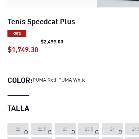
Tenis Speedcat Plus
-30%
Tenis Speedcat Plus
precio origin
$2,499.00
$1,749.30
Tenis Speedcat Plus
precio actual $
COLOR:
PUMA Red-PUMA White
TALLA
22
22.5
23
23.5
24
24.