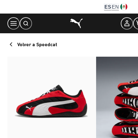
Skip
ES
EN
to
Content
Volver a Speedcat