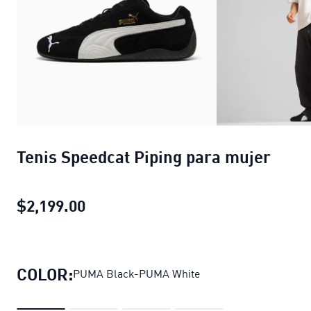
Tenis Speedcat Piping para mujer
$2,199.00
Tenis Speedcat Piping para mujer
pr
COLOR:
PUMA Black-PUMA White