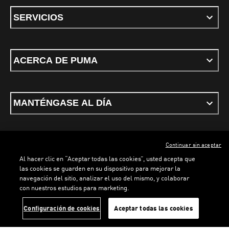
SERVICIOS
ACERCA DE PUMA
MANTÉNGASE AL DÍA
Continuar sin aceptar
ESPAÑOL
Al hacer clic en “Aceptar todas las cookies”, usted acepta que
las cookies se guarden en su dispositivo para mejorar la
navegación del sitio, analizar el uso del mismo, y colaborar
con nuestros estudios para marketing.
Términos y condiciones
Política de Privacidad
Configurador de cookies
LOADING...
LOADI
Configuración de cookies
Aceptar todas las cookies
©
PUMA, 2026. Todos los derechos reservados