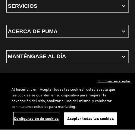
SERVICIOS
ACERCA DE PUMA
MANTÉNGASE AL DÍA
Continuar sin aceptar
ESPAÑOL
Al hacer clic en “Aceptar todas las cookies”, usted acepta que
las cookies se guarden en su dispositivo para mejorar la
navegación del sitio, analizar el uso del mismo, y colaborar
con nuestros estudios para marketing.
Términos y condiciones
Política de Privacidad
Configurador de cookies
LOADING...
LOADING.
Configuración de cookies
Aceptar todas las cookies
©
PUMA, 2026. Todos los derechos reservados