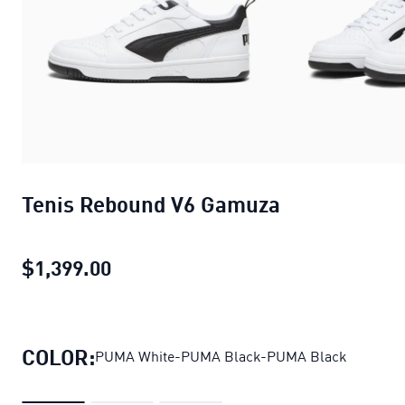
Tenis Rebound V6 Gamuza
$1,399.00
Tenis Rebound V6 Gamuza
precio ac
COLOR:
PUMA White-PUMA Black-PUMA Black