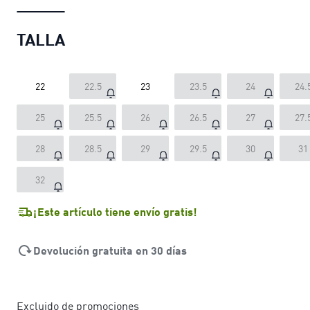
TALLA
22
22.5
23
23.5
24
24.
25
25.5
26
26.5
27
27.
28
28.5
29
29.5
30
31
32
¡Este artículo tiene envío gratis!
Devolución gratuita en 30 días
Excluido de promociones