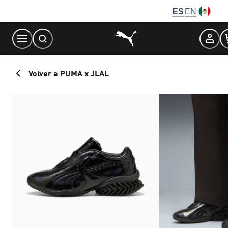
Skip
ES
EN
to
Content
Volver a PUMA x JLAL