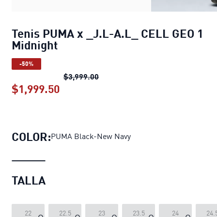
Tenis PUMA x _J.L-A.L_ CELL GEO 1
Midnight
-50%
Tenis PUMA x _J.L-A.L_ CELL GEO
$3,999.00
$1,999.50
Tenis PUMA x _J.L-A.L_ CELL GEO 
COLOR:
PUMA Black-New Navy
TALLA
22
22.5
23
23.5
24
24.