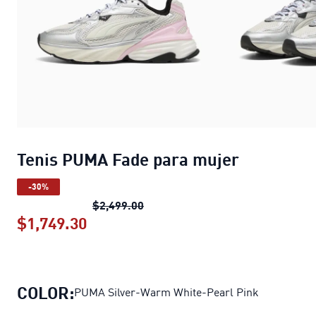
Tenis PUMA Fade para mujer
-30%
Tenis PUMA Fade para mujer
prec
$2,499.00
$1,749.30
Tenis PUMA Fade para mujer
precio
COLOR:
PUMA Silver-Warm White-Pearl Pink