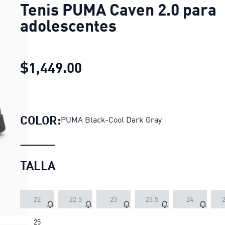
Tenis PUMA Caven 2.0 para
adolescentes
$1,449.00
Tenis PUMA Caven 2.0 par
COLOR:
PUMA Black-Cool Dark Gray
TALLA
22
22.5
23
23.5
24
2
25