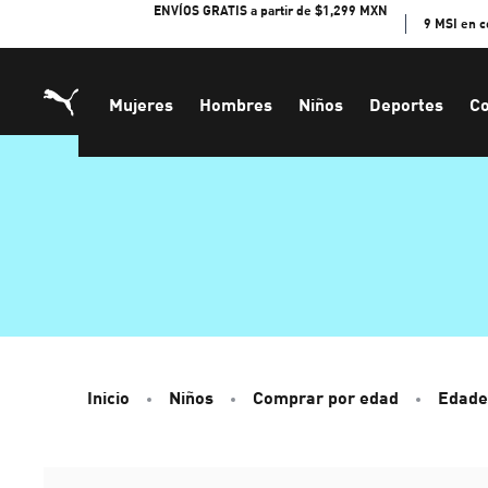
Skip
ENVÍOS GRATIS a partir de $1,299 MXN
9 MSI en 
to
Content
Mujeres
Hombres
Niños
Deportes
Co
Inicio
Niños
Comprar por edad
Edade