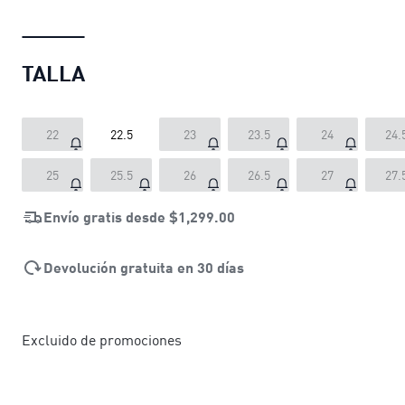
TALLA
22
22.5
23
23.5
24
24.
25
25.5
26
26.5
27
27.
Envío gratis desde
$1,299.00
Devolución gratuita en 30 días
Excluido de promociones