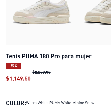
Tenis PUMA 180 Pro para mujer
-50%
Tenis PUMA 180 Pro para mujer
p
$2,299.00
$1,149.50
Tenis PUMA 180 Pro para mujer
pre
COLOR:
Warm White-PUMA White-Alpine Snow