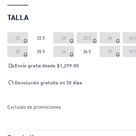
TALLA
22
22.5
23
23.5
24
24.
25
25.5
26
26.5
27
27.
Envío gratis desde
$1,299.00
Devolución gratuita en 30 días
Excluido de promociones