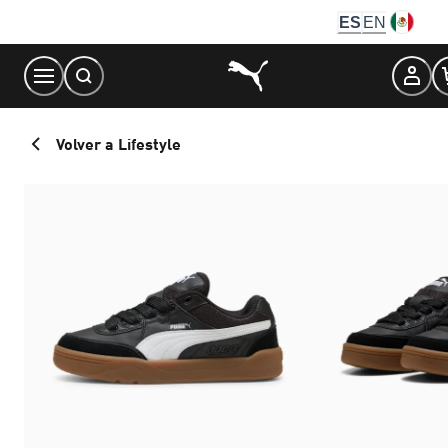
Skip
ES
EN
to
Content
Volver a Lifestyle