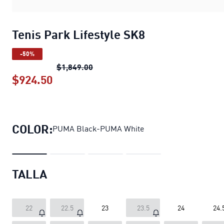
Tenis Park Lifestyle SK8
-50%
Tenis Park Lifestyle SK8
precio orig
$1,849.00
$924.50
Tenis Park Lifestyle SK8
precio actua
COLOR:
PUMA Black-PUMA White
TALLA
22
22.5
23
23.5
24
24.