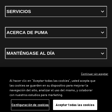
SERVICIOS
ACERCA DE PUMA
MANTÉNGASE AL DÍA
Continuar sin aceptar
ESPAÑOL
Al hacer clic en “Aceptar todas las cookies”, usted acepta que
las cookies se guarden en su dispositivo para mejorar la
navegación del sitio, analizar el uso del mismo, y colaborar
con nuestros estudios para marketing.
Términos y condiciones
Política de Privacidad
Configurador de cookies
LOADING...
LO
Configuración de cookies
Aceptar todas las cookies
©
PUMA, 2026. Todos los derechos reservados