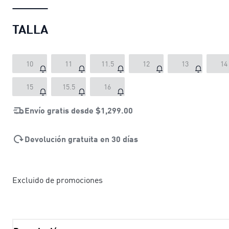
TALLA
10
11
11.5
12
13
14
15
15.5
16
Envío gratis desde
$1,299.00
Devolución gratuita en 30 días
Excluido de promociones