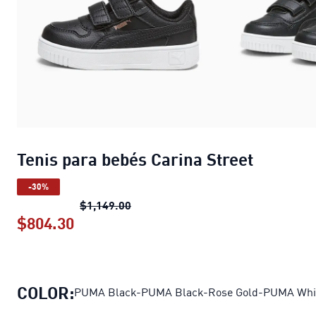
Tenis para bebés Carina Street
-30%
Tenis para bebés Carina Street
preci
$1,149.00
$804.30
Tenis para bebés Carina Street
precio
COLOR:
PUMA Black-PUMA Black-Rose Gold-PUMA Whi