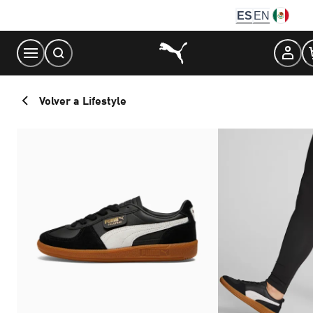
Skip
ES
EN
to
Content
Volver a Lifestyle