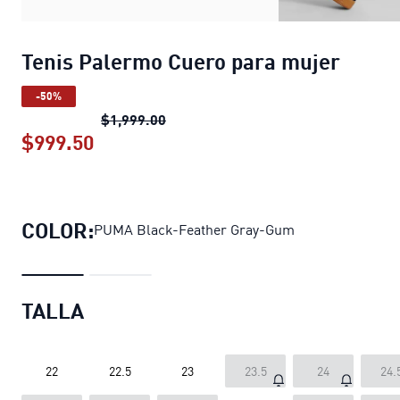
Tenis Palermo Cuero para mujer
-50%
Tenis Palermo Cuero para mujer
pre
$1,999.00
$999.50
Tenis Palermo Cuero para mujer
prec
COLOR:
PUMA Black-Feather Gray-Gum
TALLA
22
22.5
23
23.5
24
24.