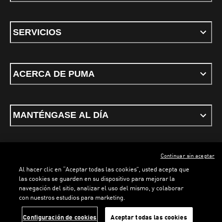
SERVICIOS
ACERCA DE PUMA
MANTÉNGASE AL DÍA
Continuar sin aceptar
ESPAÑOL
Al hacer clic en “Aceptar todas las cookies”, usted acepta que
las cookies se guarden en su dispositivo para mejorar la
navegación del sitio, analizar el uso del mismo, y colaborar
con nuestros estudios para marketing.
Términos y condiciones
Política de Privacidad
Configurador de cookies
Configuración de cookies
Aceptar todas las cookies
©
PUMA, 2026. Todos los derechos reservados