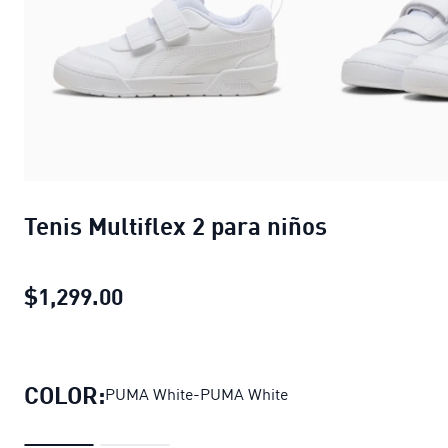
Tenis Multiflex 2 para niños
$1,299.00
Tenis Multiflex 2 para niños
precio 
COLOR:
PUMA White-PUMA White