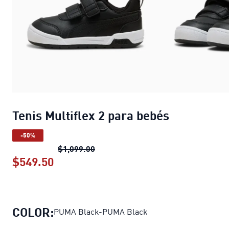
Tenis Multiflex 2 para bebés
-50%
Tenis Multiflex 2 para bebés
precio 
$1,099.00
$549.50
Tenis Multiflex 2 para bebés
precio ac
COLOR:
PUMA Black-PUMA Black