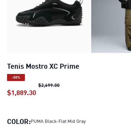
Tenis Mostro XC Prime
-30%
Tenis Mostro XC Prime
precio ori
$2,699.00
$1,889.30
Tenis Mostro XC Prime
precio actua
COLOR:
PUMA Black-Flat Mid Gray