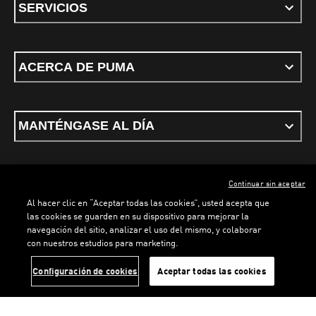
SERVICIOS
ACERCA DE PUMA
MANTÉNGASE AL DÍA
Continuar sin aceptar
ESPAÑOL
Al hacer clic en “Aceptar todas las cookies”, usted acepta que
las cookies se guarden en su dispositivo para mejorar la
navegación del sitio, analizar el uso del mismo, y colaborar
con nuestros estudios para marketing.
Términos y condiciones
Política de Privacidad
Configurador de cookies
LOADING...
LOADI
Configuración de cookies
Aceptar todas las cookies
©
PUMA, 2026. Todos los derechos reservados