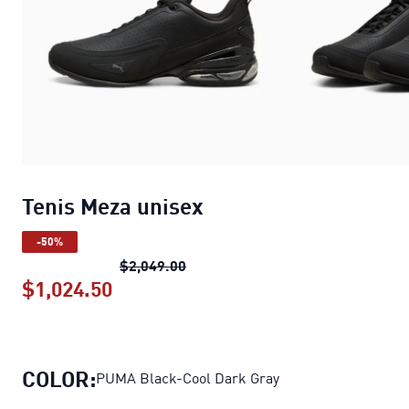
Tenis Meza unisex
-50%
Tenis Meza unisex
precio original
$2,049.00
$1,024.50
Tenis Meza unisex
precio actual $1,
COLOR:
PUMA Black-Cool Dark Gray