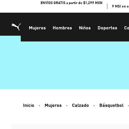
Skip
ENVÍOS GRATIS a partir de $1,299 MXN
9 MSI en 
to
Content
Mujeres
Hombres
Niños
Deportes
Co
Inicio
Mujeres
Calzado
Básquetbol