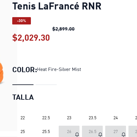
Tenis LaFrancé RNR
-30%
Tenis LaFrancé RNR
precio o
$2,899.00
$2,029.30
Tenis LaFrancé RNR
preci
COLOR:
Heat Fire-Silver Mist
TALLA
22
22.5
23
23.5
24
2
25
25.5
26
26.5
27
2