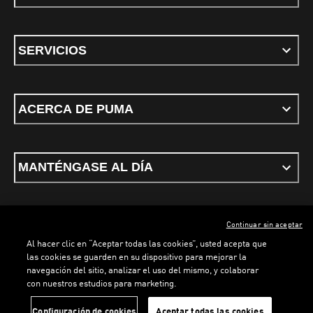
SERVICIOS
ACERCA DE PUMA
MANTÉNGASE AL DÍA
Continuar sin aceptar
ESPAÑOL
Al hacer clic en “Aceptar todas las cookies”, usted acepta que
las cookies se guarden en su dispositivo para mejorar la
navegación del sitio, analizar el uso del mismo, y colaborar
con nuestros estudios para marketing.
Términos y condiciones
Política de Privacidad
Configurador de cookies
Configuración de cookies
Aceptar todas las cookies