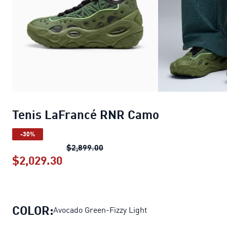
Tenis LaFrancé RNR Camo
-30%
Tenis LaFrancé RNR Camo
precio 
$2,899.00
$2,029.30
Tenis LaFrancé RNR Camo
precio ac
COLOR:
Avocado Green-Fizzy Light