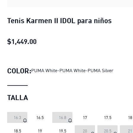
Tenis Karmen II IDOL para niños
$1,449.00
Tenis Karmen II IDOL para niños
pre
COLOR:
PUMA White-PUMA White-PUMA Silver
TALLA
16.3
16.5
16.8
17
17.5
18
18.5
19
19.5
20
20.5
21