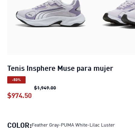
Tenis Insphere Muse para mujer
-50%
Tenis Insphere Muse para mujer
pre
$1,949.00
$974.50
Tenis Insphere Muse para mujer
preci
COLOR:
Feather Gray-PUMA White-Lilac Luster