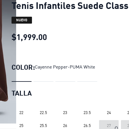
Tenis Infantiles Suede Class
NUEVO
$1,999.00
Tenis Infantiles Suede Cla
COLOR:
Cayenne Pepper-PUMA White
TALLA
22
22.5
23
23.5
24
2
LOADING...
25
25.5
26
26.5
27
2