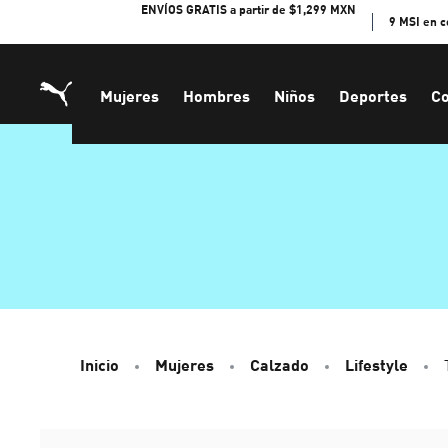
Skip
ENVÍOS GRATIS a partir de $1,299 MXN
9 MSI en 
to
Content
Mujeres
Hombres
Niños
Deportes
Co
Inicio
Mujeres
Calzado
Lifestyle