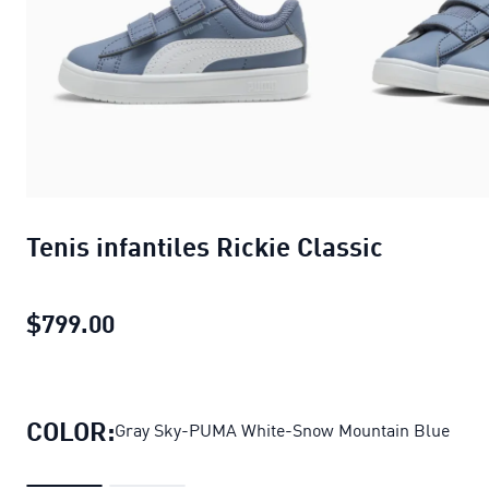
Tenis infantiles Rickie Classic
$799.00
Tenis infantiles Rickie Classic
precio 
COLOR:
Gray Sky-PUMA White-Snow Mountain Blue