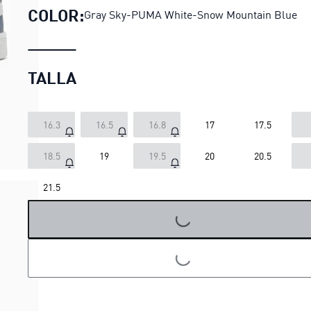
COLOR:
Gray Sky-PUMA White-Snow Mountain Blue
TALLA
16.3
16.5
16.8
17
17.5
18.5
19
19.5
20
20.5
21.5
LOADING...
LOADING...