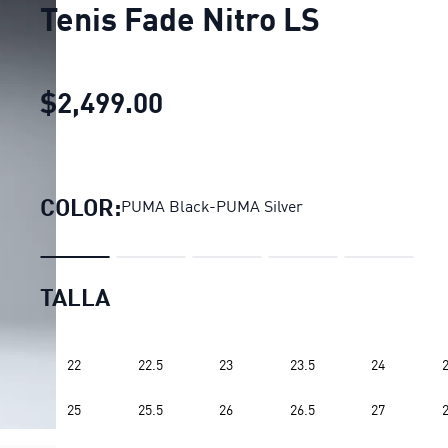
Tenis Fade Nitro LS
$2,499.00
Tenis Fade Nitro LS
precio
COLOR:
PUMA Black-PUMA Silver
TALLA
22
22.5
23
23.5
24
2
25
25.5
26
26.5
27
2