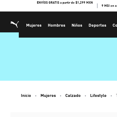
Skip
ENVÍOS GRATIS a partir de $1,299 MXN
9 MSI en 
to
Content
Mujeres
Hombres
Niños
Deportes
Co
Inicio
Mujeres
Calzado
Lifestyle