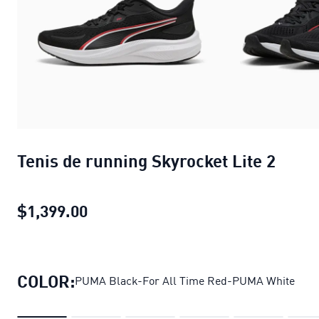
Tenis de running Skyrocket Lite 2
$1,399.00
Tenis de running Skyrocket Lite 2
pr
COLOR:
PUMA Black-For All Time Red-PUMA White