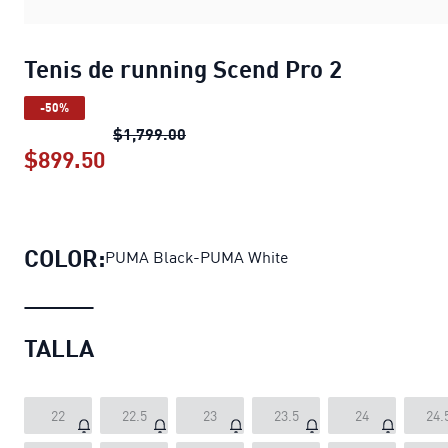
Tenis de running Scend Pro 2
-50%
Tenis de running Scend Pro 2
precio 
$1,799.00
$899.50
Tenis de running Scend Pro 2
precio a
COLOR:
PUMA Black-PUMA White
TALLA
22
22.5
23
23.5
24
24.