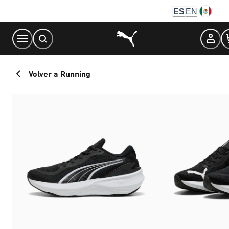
Skip
ES
EN
to
Content
Volver a Running