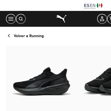
Skip
ES
EN
to
Content
Volver a Running