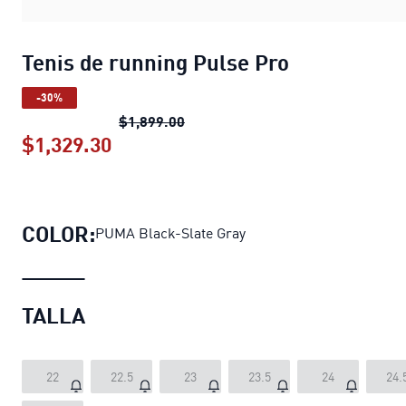
Tenis de running Pulse Pro
-30%
Tenis de running Pulse Pro
precio
$1,899.00
$1,329.30
Tenis de running Pulse Pro
precio a
COLOR:
PUMA Black-Slate Gray
TALLA
22
22.5
23
23.5
24
24.