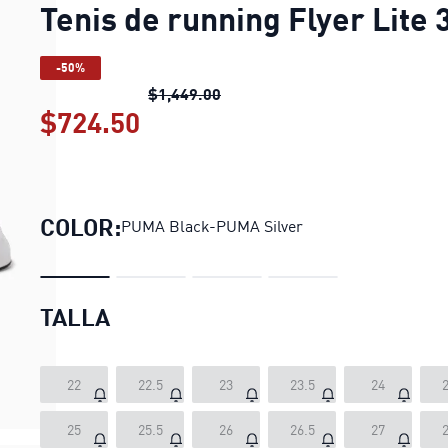
Tenis de running Flyer Lite 
-50%
Tenis de running Flyer Lite 3
pr
$1,449.00
$724.50
Tenis de running Flyer Lite 
COLOR:
PUMA Black-PUMA Silver
TALLA
22
22.5
23
23.5
24
2
25
25.5
26
26.5
27
2