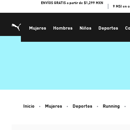
Skip
ENVÍOS GRATIS a partir de $1,299 MXN
9 MSI en 
to
Content
Mujeres
Hombres
Niños
Deportes
Co
Inicio
Mujeres
Deportes
Running