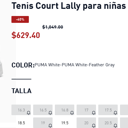
Tenis Court Lally para niñas
-40%
Tenis Court Lally para niñas
pre
$1,049.00
$629.40
Tenis Court Lally para niñas
COLOR:
PUMA White-PUMA White-Feather Gray
TALLA
16.3
16.5
16.8
17
17.5
18.5
19
19.5
20
20.5