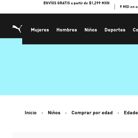
Skip
ENVÍOS GRATIS a partir de $1,299 MXN
9 MSI en 
to
Content
Mujeres
Hombres
Niños
Deportes
Co
Inicio
Niños
Comprar por edad
Edade