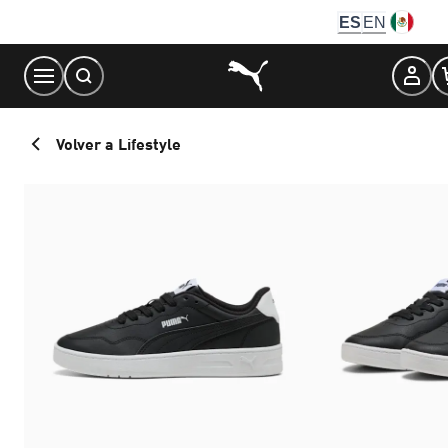
Skip
ES
EN
to
Content
Volver a Lifestyle