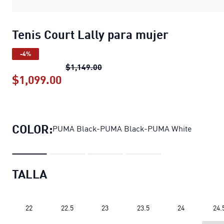
Tenis Court Lally para mujer
-4%
Tenis Court Lally para mujer
preci
$1,149.00
$1,099.00
Tenis Court Lally para mujer
precio
COLOR:
PUMA Black-PUMA Black-PUMA White
TALLA
22
22.5
23
23.5
24
24.