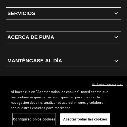
SERVICIOS
ACERCA DE PUMA
MANTÉNGASE AL DÍA
Continuar sin aceptar
ESPAÑOL
Al hacer clic en “Aceptar todas las cookies”, usted acepta que
las cookies se guarden en su dispositivo para mejorar la
navegación del sitio, analizar el uso del mismo, y colaborar
con nuestros estudios para marketing.
Términos y condiciones
Política de Privacidad
Configurador de cookies
Configuración de cookies
Aceptar todas las cookies
©
PUMA, 2026. Todos los derechos reservados