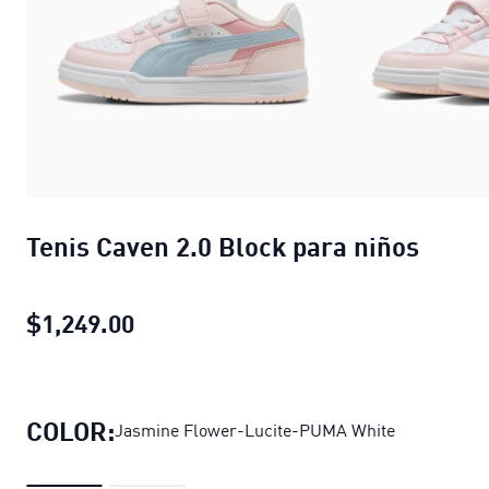
Tenis Caven 2.0 Block para niños
$1,249.00
Tenis Caven 2.0 Block para niños
pr
COLOR:
Jasmine Flower-Lucite-PUMA White